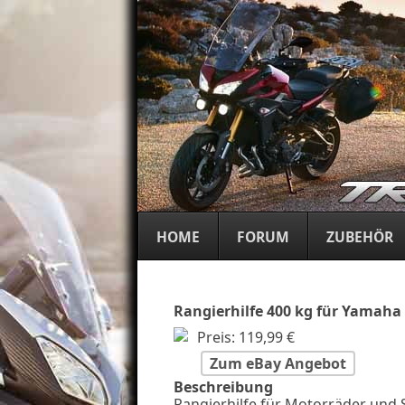
Eine weitere WordPress-Seite
Yamaha MT09 Tracer
HOME
FORUM
ZUBEHÖR
Rangierhilfe 400 kg für Yamaha 
Preis: 119,99 €
Zum eBay Angebot
Beschreibung
Rangierhilfe für Motorräder und 