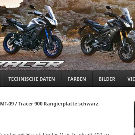
Springe
zum
TECHNISCHE DATEN
FARBEN
BILDER
VI
Inhalt
MT-09 / Tracer 900 Rangierplatte schwarz
Scooter mit Hauptständer Max. Tragkraft 400 kg