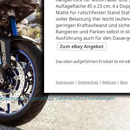
Auflagefläche 45 x 23 cm, 4 x Do
Matte für rutschfesten Stand Sta
voller Belastung Vier leicht lauf
geringen Kraftaufwand und siche
Rangieren und Parken selbst in k
Ausführung auch für den Dauerge
Zum eBay Angebot
Das oben aufgeführten Produkt ist ein eBa
Impressum
|
Datenschutz
|
Webcam
|
Blog
Impressum
Datenschutz
Datenschutz-Einstellungen